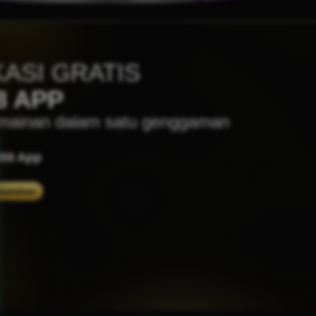
ASI GRATIS
8 APP
rmainan dalam satu genggaman
88 App
nstalasi