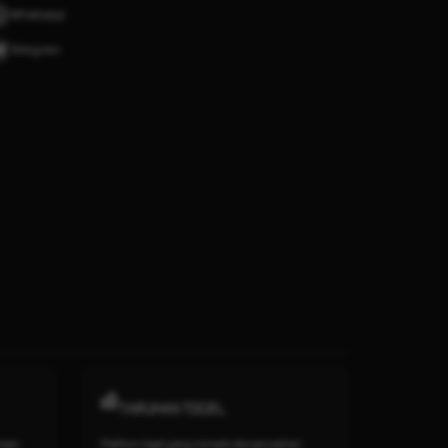
Whatsapp
Telegram
TARUHAN TOGEL
haan
Platform togel yang menarik dari perusahan