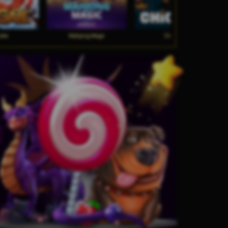
Gate
Mahjong Magic
Chicken+