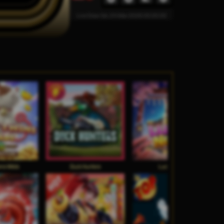
Live Draw Sel, 24-Mar-2026 00.00.00
ns Wilds
Duck Hunters
Lucky Neko