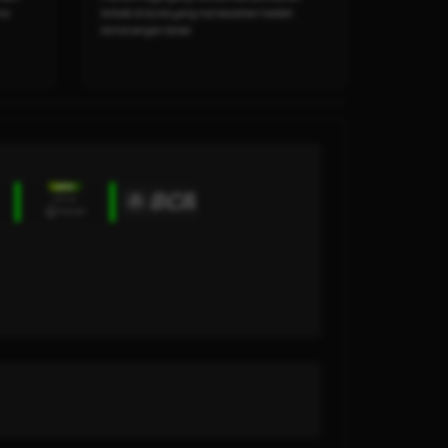
ame
terbaik di dunia yang menawarkan hadiah
kemenangan besar