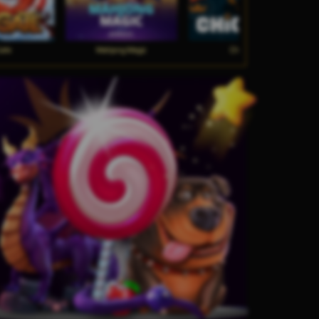
Gate
Mahjong Magic
Chicken+