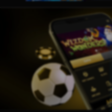
IDR
6,721,300.00
Starlight Princess
ku**as
IDR
8,421,467.00
Mahjong Ways