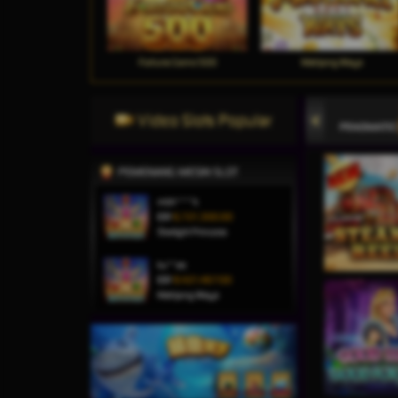
Fortune Gems 500
Mahjong Ways
Video Slots Popular
PEMENANG MESIN SLOT
re****1
IDR
1,214,791.00
Mahjong Ways 2
dk****2
IDR
5,120,120.00
Gates Of Olympus
rah****5
IDR
1,356,898.00
Candy Village
mbh****k