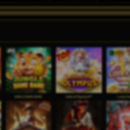
JUNGLE BANG BANG
Gates of Olympus™
Lucky Twi