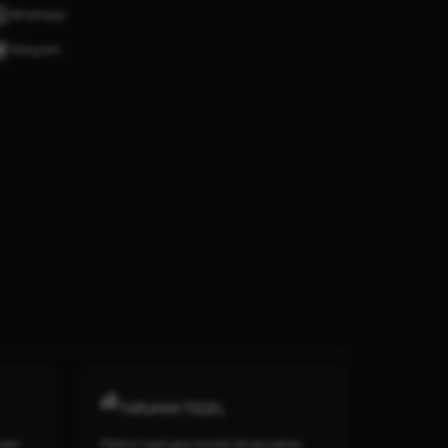
Whatsapp
Telegram
TARUHAN TOGEL
haan
Platform togel yang menarik dari perusahan