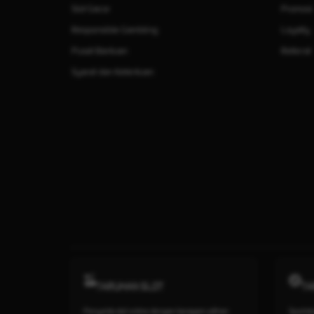
Slot Gacor
Promosi
Responsible Gambling
Loyalty
Pusat Bantuan
Referral
Syarat dan Ketentuan
TARUHAN SLOT
TA
Penyedia slot online dengan beragam pilihan
Sportsb