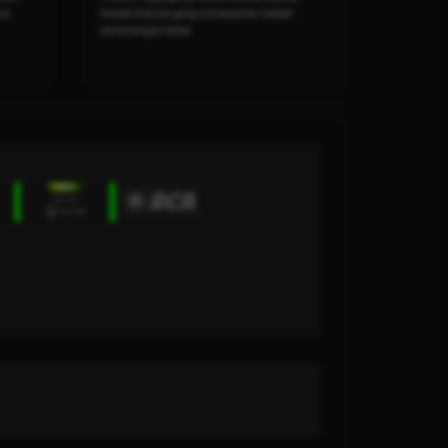
ame
terbaik di dunia yang menawarkan hadiah
kemenangan besar