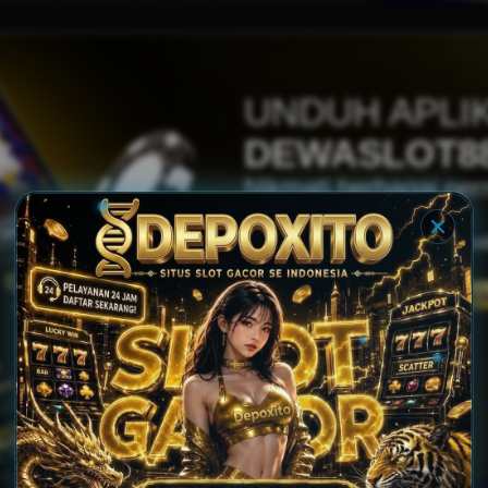
UNDUH APLIK
DEWASLOT8
Nikmati berbagai pe
Dewaslot
Panduan i
Pindai kode QR
untuk Unduh
Android APK