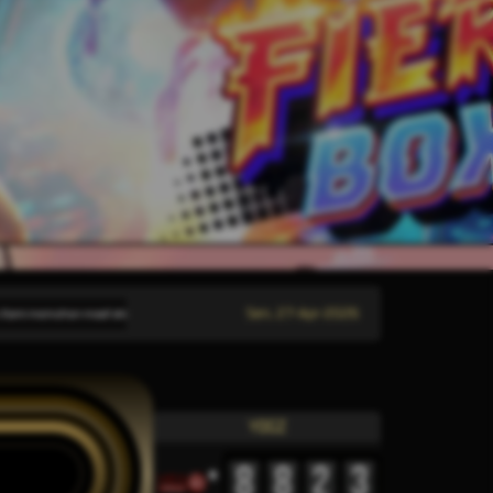
Sen, 27-Apr-2026
atas ketidaknyamanan yang mungkin ditimbulkan.
Pemeliharaan Terjadwal: Opus pada 12-Des
YOGZ