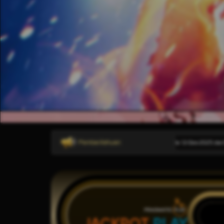
Pemberitahuan
Pemeliharaan Terjadwal: Opus pada 12-Des-2025 dari 00.00.00 sampai 12-D