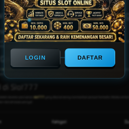
wa Slot Gacor Euforia Kemenan
ewaslot88
ang hadir dengan server paling stabil dan akses link anti-blokir. Sebagai platform terpercaya, 
iap aktivitas permainan dapat berjalan aman dan lancar.
 Gacor Terbaik
LOGIN
DAFTAR
wa
slot gacor
hari ini menyediakan jajaran permainan dengan peluang return/RTP yang sangat me
permainan dengan variasi tema paling menarik.
 di Slot777
t adalah deretan permainan
slot777
yang dikenal sering memberikan jackpot fantastis. Melalui an
an nikmati keseruannya!
m
Kategori
D